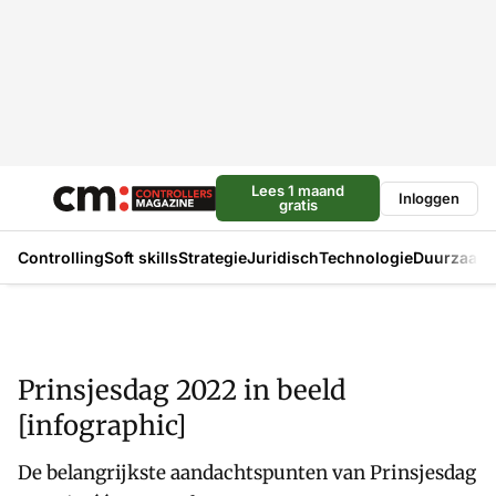
Lees 1 maand
Inloggen
gratis
Controlling
Soft skills
Strategie
Juridisch
Technologie
Duurzaam
Prinsjesdag 2022 in beeld
[infographic]
De belangrijkste aandachtspunten van Prinsjesdag