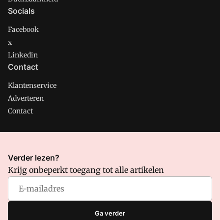
Socials
Facebook
x
Linkedin
Contact
Klantenservice
Adverteren
Contact
CMweb is onderdeel van VMN media. Lees in
ons manifest
Verder lezen?
waar VMN media voor staat. Op gebruik van deze site zijn de
Krijg onbeperkt toegang tot alle artikelen
volgende regelingen van toepassing:
Algemene Voorwaarden
en
Privacy en Cookie beleid
|
Privacy instellingen
Ga verder