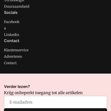
Technologie
Duurzaamheid
Socials
Facebook
x
Linkedin
Contact
Klantenservice
Adverteren
Contact
CMweb is onderdeel van VMN media. Lees in
ons manifest
Verder lezen?
waar VMN media voor staat. Op gebruik van deze site zijn de
Krijg onbeperkt toegang tot alle artikelen
volgende regelingen van toepassing:
Algemene Voorwaarden
en
Privacy en Cookie beleid
|
Privacy instellingen