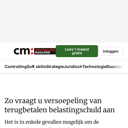
Lees 1 maand
Inloggen
gratis
Controlling
Soft skills
Strategie
Juridisch
Technologie
Duurzaam
Zo vraagt u versoepeling van
terugbetalen belastingschuld aan
Het is in enkele gevallen mogelijk om de