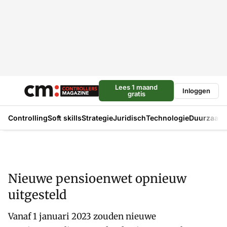
Lees 1 maand
Inloggen
gratis
Controlling
Soft skills
Strategie
Juridisch
Technologie
Duurzaam
Nieuwe pensioenwet opnieuw
uitgesteld
Vanaf 1 januari 2023 zouden nieuwe