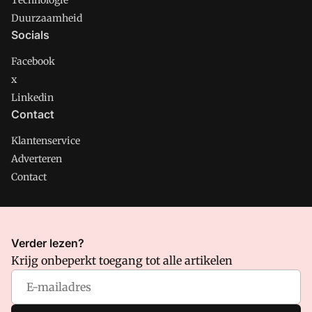
Technologie
Duurzaamheid
Socials
Facebook
x
Linkedin
Contact
Klantenservice
Adverteren
Contact
CMweb is onderdeel van VMN media. Lees in
ons manifest
Verder lezen?
waar VMN media voor staat. Op gebruik van deze site zijn de
Krijg onbeperkt toegang tot alle artikelen
volgende regelingen van toepassing:
Algemene Voorwaarden
en
Privacy en Cookie beleid
|
Privacy instellingen