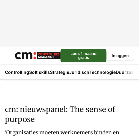
Lees 1 maand
Inloggen
gratis
Controlling
Soft skills
Strategie
Juridisch
Technologie
Duurzaam
cm: nieuwspanel: The sense of
purpose
'Organisaties moeten werknemers binden en