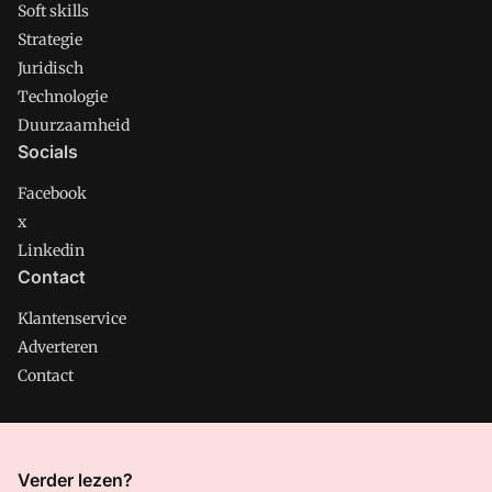
Soft skills
Strategie
Juridisch
Technologie
Duurzaamheid
Socials
Facebook
x
Linkedin
Contact
Klantenservice
Adverteren
Contact
CMweb is onderdeel van VMN media. Lees in
ons manifest
Verder lezen?