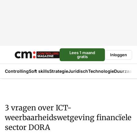
Lees 1 maand
Inloggen
gratis
Controlling
Soft skills
Strategie
Juridisch
Technologie
Duurzaam
3 vragen over ICT-
weerbaarheidswetgeving financïele
sector DORA