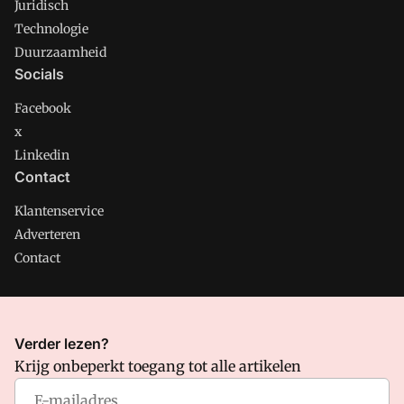
Juridisch
Technologie
Duurzaamheid
Socials
Facebook
x
Linkedin
Contact
Klantenservice
Adverteren
Contact
CMweb is onderdeel van VMN media. Lees in
ons manifest
Verder lezen?
waar VMN media voor staat. Op gebruik van deze site zijn de
Krijg onbeperkt toegang tot alle artikelen
volgende regelingen van toepassing:
Algemene Voorwaarden
en
Privacy en Cookie beleid
|
Privacy instellingen