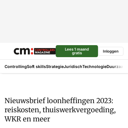
Lees 1 maand
Inloggen
gratis
Controlling
Soft skills
Strategie
Juridisch
Technologie
Duurzaam
Nieuwsbrief loonheffingen 2023:
reiskosten, thuiswerkvergoeding,
WKR en meer