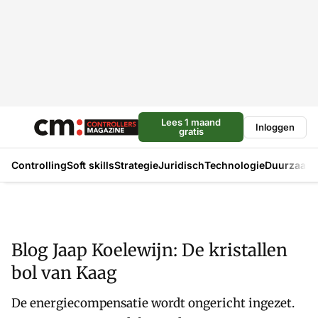
Lees 1 maand
Inloggen
gratis
Controlling
Soft skills
Strategie
Juridisch
Technologie
Duurzaam
Blog Jaap Koelewijn: De kristallen
bol van Kaag
De energiecompensatie wordt ongericht ingezet.