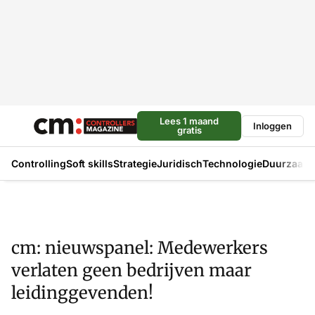
Lees 1 maand
Inloggen
gratis
Controlling
Soft skills
Strategie
Juridisch
Technologie
Duurzaam
cm: nieuwspanel: Medewerkers
verlaten geen bedrijven maar
leidinggevenden!