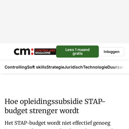
Lees 1 maand
Inloggen
gratis
Controlling
Soft skills
Strategie
Juridisch
Technologie
Duurzaam
Hoe opleidingssubsidie STAP-
budget strenger wordt
Het STAP-budget wordt niet effectief genoeg