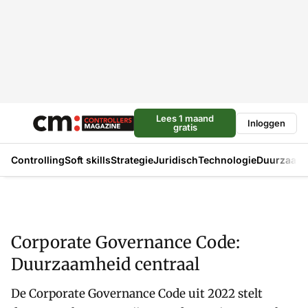
Lees 1 maand
Inloggen
gratis
Controlling
Soft skills
Strategie
Juridisch
Technologie
Duurzaam
Corporate Governance Code:
Duurzaamheid centraal
De Corporate Governance Code uit 2022 stelt