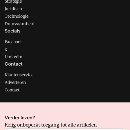
Strategie
Juridisch
Technologie
Duurzaamheid
Socials
Facebook
x
Linkedin
Contact
Klantenservice
Adverteren
Contact
CMweb is onderdeel van VMN media. Lees in
ons manifest
Verder lezen?
waar VMN media voor staat. Op gebruik van deze site zijn de
Krijg onbeperkt toegang tot alle artikelen
volgende regelingen van toepassing:
Algemene Voorwaarden