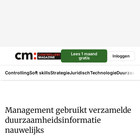
Lees 1 maand
Inloggen
gratis
Controlling
Soft skills
Strategie
Juridisch
Technologie
Duurzaam
Management gebruikt verzamelde
duurzaamheidsinformatie
nauwelijks