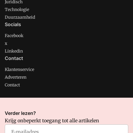
Juridisch
Technologie
Duurzaamheid
Socials
Facebook
x
Linkedin
Contact
Klantenservice
Adverteren
Contact
CMweb is onderdeel van VMN media. Lees in
ons manifest
Verder lezen?
waar VMN media voor staat. Op gebruik van deze site zijn de
Krijg onbeperkt toegang tot alle artikelen
volgende regelingen van toepassing:
Algemene Voorwaarden
en
Privacy en Cookie beleid
|
Privacy instellingen