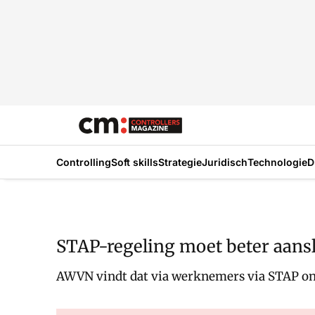
Controlling
Soft skills
Strategie
Juridisch
Technologie
D
STAP-regeling moet beter aans
AWVN vindt dat via werknemers via STAP on