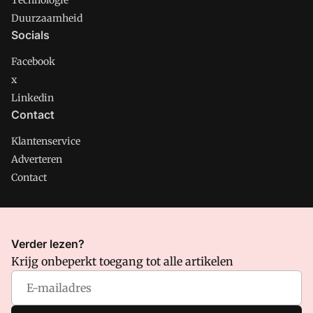
Technologie
Duurzaamheid
Socials
Facebook
x
Linkedin
Contact
Klantenservice
Adverteren
Contact
CMweb is onderdeel van VMN media. Lees in
ons manifest
Verder lezen?
waar VMN media voor staat. Op gebruik van deze site zijn de
Krijg onbeperkt toegang tot alle artikelen
volgende regelingen van toepassing:
Algemene Voorwaarden
en
Privacy en Cookie beleid
|
Privacy instellingen