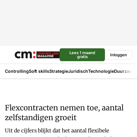
Lees 1 maand
Inloggen
gratis
Controlling
Soft skills
Strategie
Juridisch
Technologie
Duurzaam
Flexcontracten nemen toe, aantal
zelfstandigen groeit
Uit de cijfers blijkt dat het aantal flexibele