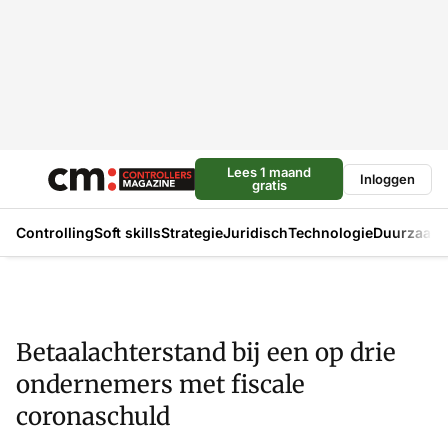
Lees 1 maand
Inloggen
gratis
Controlling
Soft skills
Strategie
Juridisch
Technologie
Duurzaam
Betaalachterstand bij een op drie
ondernemers met fiscale
coronaschuld