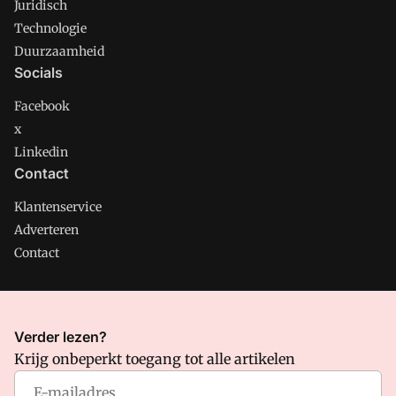
Juridisch
Technologie
Duurzaamheid
Socials
Facebook
x
Linkedin
Contact
Klantenservice
Adverteren
Contact
CMweb is onderdeel van VMN media. Lees in
ons manifest
Verder lezen?
waar VMN media voor staat. Op gebruik van deze site zijn de
Krijg onbeperkt toegang tot alle artikelen
volgende regelingen van toepassing:
Algemene Voorwaarden
en
Privacy en Cookie beleid
|
Privacy instellingen