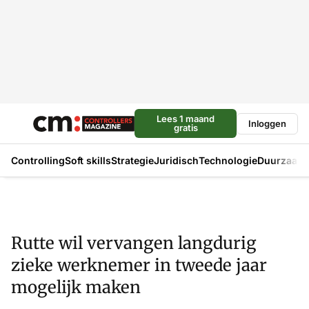
Lees 1 maand
Inloggen
gratis
Controlling
Soft skills
Strategie
Juridisch
Technologie
Duurzaam
Rutte wil vervangen langdurig
zieke werknemer in tweede jaar
mogelijk maken