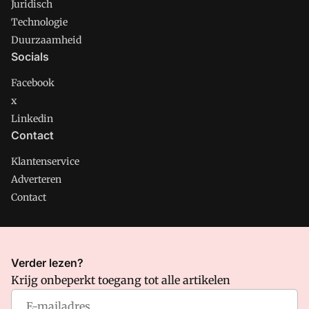
Juridisch
Technologie
Duurzaamheid
Socials
Facebook
x
Linkedin
Contact
Klantenservice
Adverteren
Contact
CMweb is onderdeel van VMN media. Lees in
ons manifest
Verder lezen?
waar VMN media voor staat. Op gebruik van deze site zijn de
Krijg onbeperkt toegang tot alle artikelen
volgende regelingen van toepassing:
Algemene Voorwaarden
en
Privacy en Cookie beleid
|
Privacy instellingen