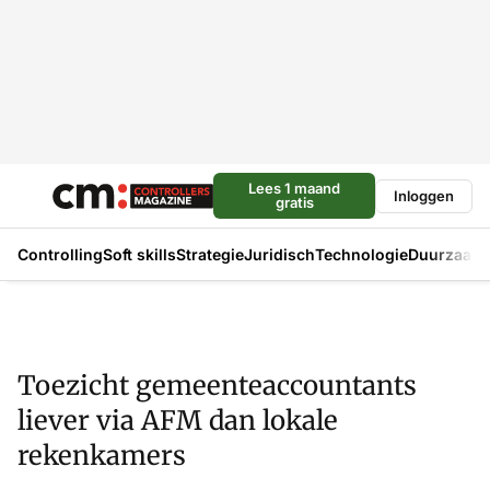
Lees 1 maand
Inloggen
gratis
Controlling
Soft skills
Strategie
Juridisch
Technologie
Duurzaam
Toezicht gemeenteaccountants
liever via AFM dan lokale
rekenkamers