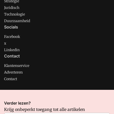
Strategie
Juridisch
Technologie
Duurzaamheid
Socials
Facebook
x
Linkedin
Contact
Klantenservice
Adverteren
Contact
CMweb is onderdeel van VMN media. Lees in
ons manifest
Verder lezen?
waar VMN media voor staat. Op gebruik van deze site zijn de
Krijg onbeperkt toegang tot alle artikelen
volgende regelingen van toepassing:
Algemene Voorwaarden