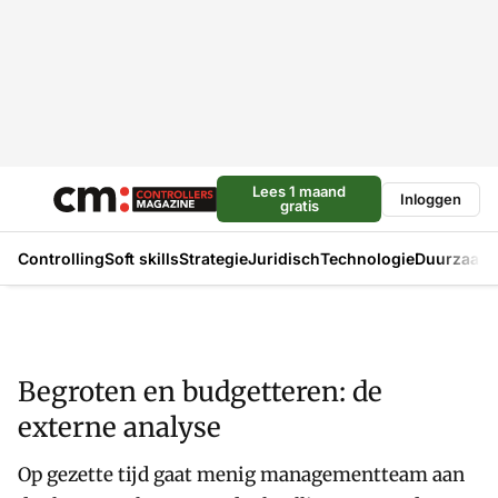
Lees 1 maand
Inloggen
gratis
Controlling
Soft skills
Strategie
Juridisch
Technologie
Duurzaam
Begroten en budgetteren: de
externe analyse
Op gezette tijd gaat menig managementteam aan