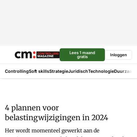
Lees 1 maand
Inloggen
gratis
Controlling
Soft skills
Strategie
Juridisch
Technologie
Duurzaam
4 plannen voor
belastingwijzigingen in 2024
Her wordt momenteel gewerkt aan de