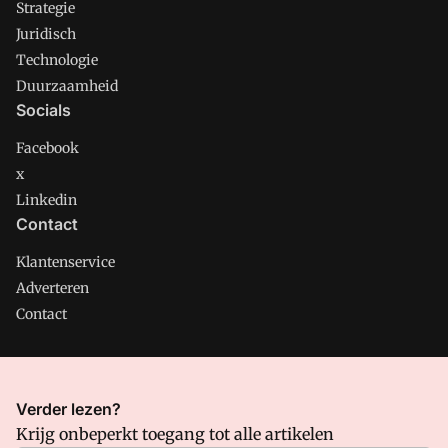
Strategie
Juridisch
Technologie
Duurzaamheid
Socials
Facebook
x
Linkedin
Contact
Klantenservice
Adverteren
Contact
CMweb is onderdeel van VMN media. Lees in
ons manifest
Verder lezen?
waar VMN media voor staat. Op gebruik van deze site zijn de
Krijg onbeperkt toegang tot alle artikelen