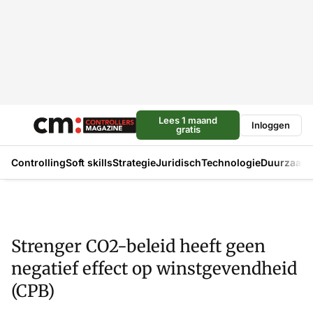
Lees 1 maand
Inloggen
gratis
Controlling
Soft skills
Strategie
Juridisch
Technologie
Duurzaam
Strenger CO2-beleid heeft geen
negatief effect op winstgevendheid
(CPB)