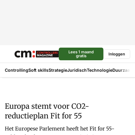
Lees 1 maand
Inloggen
gratis
Controlling
Soft skills
Strategie
Juridisch
Technologie
Duurzaam
Europa stemt voor CO2-
reductieplan Fit for 55
Het Europese Parlement heeft het Fit for 55-