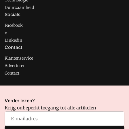
Technologie
Duurzaamheid
Socials
Facebook
x
Linkedin
Contact
Klantenservice
Adverteren
Contact
CMweb is onderdeel van VMN media. Lees in
ons manifest
Verder lezen?
waar VMN media voor staat. Op gebruik van deze site zijn de
Krijg onbeperkt toegang tot alle artikelen
volgende regelingen van toepassing:
Algemene Voorwaarden
en
Privacy en Cookie beleid
|
Privacy instellingen