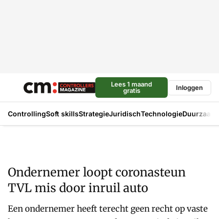
Lees 1 maand
Inloggen
gratis
Controlling
Soft skills
Strategie
Juridisch
Technologie
Duurzaam
Ondernemer loopt coronasteun
TVL mis door inruil auto
Een ondernemer heeft terecht geen recht op vaste