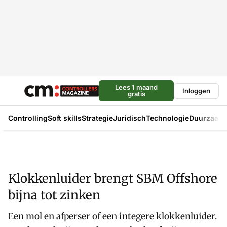
Lees 1 maand
Inloggen
gratis
Controlling
Soft skills
Strategie
Juridisch
Technologie
Duurzaam
Klokkenluider brengt SBM Offshore
bijna tot zinken
Een mol en afperser of een integere klokkenluider.