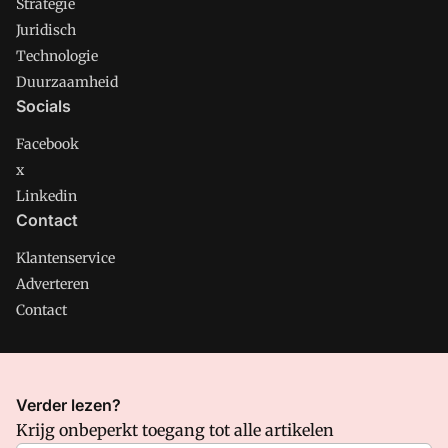
Strategie
Juridisch
Technologie
Duurzaamheid
Socials
Facebook
x
Linkedin
Contact
Klantenservice
Adverteren
Contact
CMweb is onderdeel van VMN media. Lees in
ons manifest
Verder lezen?
waar VMN media voor staat. Op gebruik van deze site zijn de
Krijg onbeperkt toegang tot alle artikelen
volgende regelingen van toepassing:
Algemene Voorwaarden