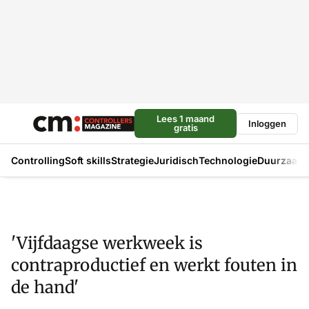
Lees 1 maand
Inloggen
gratis
Controlling
Soft skills
Strategie
Juridisch
Technologie
Duurzaam
'Vijfdaagse werkweek is
contraproductief en werkt fouten in
de hand'