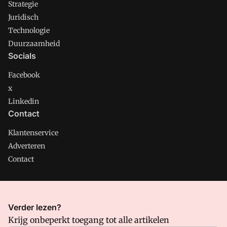
Strategie
Juridisch
Technologie
Duurzaamheid
Socials
Facebook
x
Linkedin
Contact
Klantenservice
Adverteren
Contact
CMweb is onderdeel van VMN media. Lees in
ons manifest
Verder lezen?
waar VMN media voor staat. Op gebruik van deze site zijn de
Krijg onbeperkt toegang tot alle artikelen