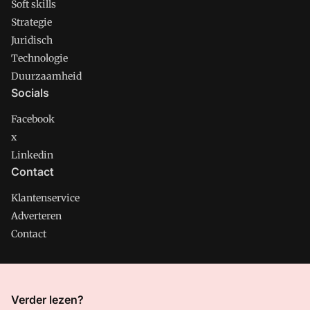
Soft skills
Strategie
Juridisch
Technologie
Duurzaamheid
Socials
Facebook
x
Linkedin
Contact
Klantenservice
Adverteren
Contact
CMweb is onderdeel van VMN media. Lees in
ons manifest
Verder lezen?