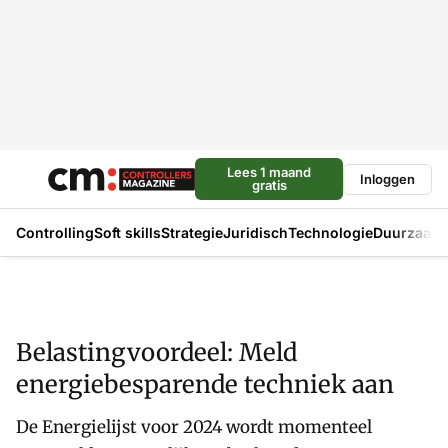
Lees 1 maand
Inloggen
gratis
Controlling
Soft skills
Strategie
Juridisch
Technologie
Duurzaam
Belastingvoordeel: Meld
energiebesparende techniek aan
De Energielijst voor 2024 wordt momenteel