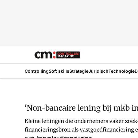
Controlling
Soft skills
Strategie
Juridisch
Technologie
D
'Non-bancaire lening bij mkb i
Kleine leningen die ondernemers vaker zoek
financieringsbron als vastgoedfinanciering 