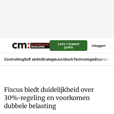
Lees 1 maand
Inloggen
gratis
Controlling
Soft skills
Strategie
Juridisch
Technologie
Duurzaam
Fiscus biedt duidelijkheid over
30%-regeling en voorkomen
dubbele belasting