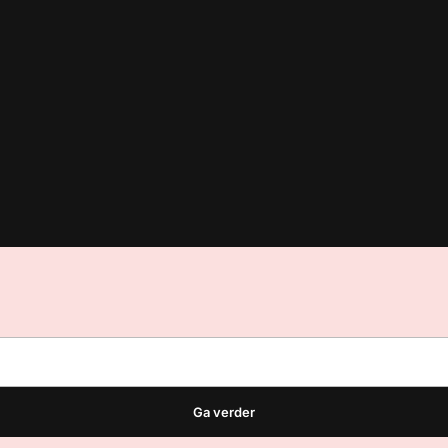
est
waar VMN media voor staat. Op gebruik van deze site zijn de vo
ellingen
Ga verder