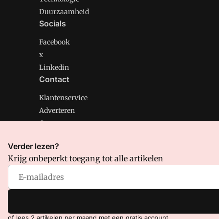
Duurzaamheid
Socials
Facebook
x
Linkedin
Contact
Klantenservice
Adverteren
Contact
Verder lezen?
Krijg onbeperkt toegang tot alle artikelen
CMweb is onderdeel van VMN media. Lees in
ons manif
Voorwaarden
en
Privacy en Cookie beleid
|
Privacy inst
of lees 2 artikelen per maand met een gratis account.