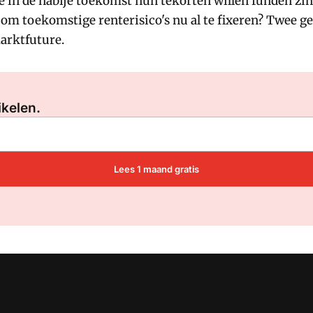
 in de nabije toekomst hun tekorten willen funden zinv
om toekomstige renterisico's nu al te fixeren? Twee g
arktfuture.
Log in
om dit artikel te lezen.
ikelen.
Lees 1 maand gratis