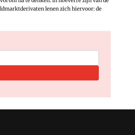
ol om na te denken. In hoeverre zijn van de
eldmarktderivaten lenen zich hiervoor: de