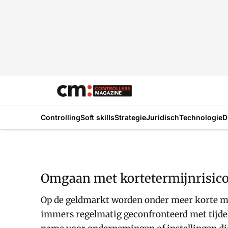
Controlling
Soft skills
Strategie
Juridisch
Technologie
D
Omgaan met kortetermijnrisico's
Op de geldmarkt worden onder meer korte mid
immers regelmatig geconfronteerd met tijdeli