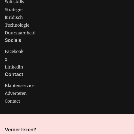
Soft skills
Strategie
Juridisch
Technologie
Duurzaamheid
Socials
Facebook
x
Linkedin
Contact
Klantenservice
Adverteren
Contact
CMweb is onderdeel van VMN media. Lees in
ons manifest
Verder lezen?