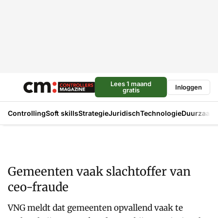
Lees 1 maand
Inloggen
gratis
Controlling
Soft skills
Strategie
Juridisch
Technologie
Duurzaam
Gemeenten vaak slachtoffer van
ceo-fraude
VNG meldt dat gemeenten opvallend vaak te