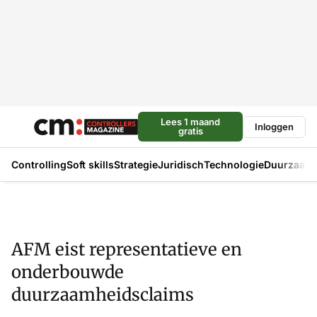
Lees 1 maand
Inloggen
gratis
Controlling
Soft skills
Strategie
Juridisch
Technologie
Duurzaam
AFM eist representatieve en
onderbouwde
duurzaamheidsclaims