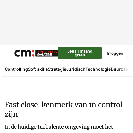
Lees 1 maand
Inloggen
gratis
Controlling
Soft skills
Strategie
Juridisch
Technologie
Duurzaam
Fast close: kenmerk van in control
zijn
In de huidige turbulente omgeving moet het