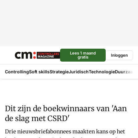
Lees 1 maand
Inloggen
gratis
Controlling
Soft skills
Strategie
Juridisch
Technologie
Duurzaam
Dit zijn de boekwinnaars van 'Aan
de slag met CSRD'
Drie nieuwsbriefabonnees maakten kans op het