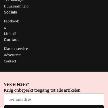
Technologie
Duurzaamheid
Socials
Facebook
x
Linkedin
Contact
Klantenservice
Adverteren
Contact
CMweb is onderdeel van VMN media. Lees in
ons manifest
Verder lezen?
waar VMN media voor staat. Op gebruik van deze site zijn de
Krijg onbeperkt toegang tot alle artikelen
volgende regelingen van toepassing:
Algemene Voorwaarden
en
Privacy en Cookie beleid
|
Privacy instellingen