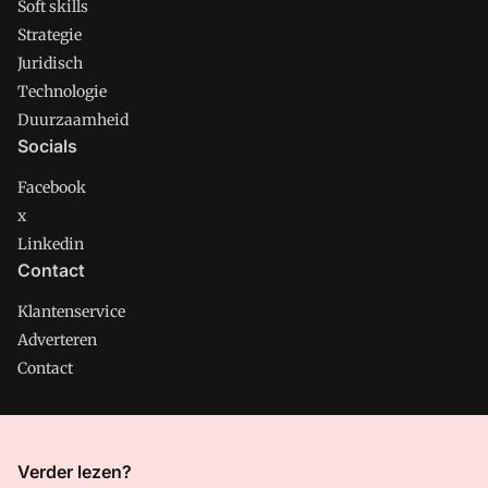
Soft skills
Strategie
Juridisch
Technologie
Duurzaamheid
Socials
Facebook
x
Linkedin
Contact
Klantenservice
Adverteren
Contact
CMweb is onderdeel van VMN media. Lees in
ons manifest
Verder lezen?