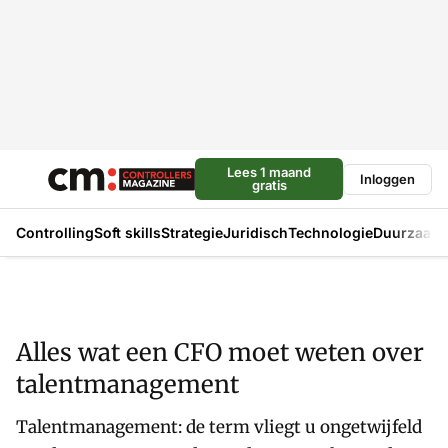
Lees 1 maand
Inloggen
gratis
Controlling
Soft skills
Strategie
Juridisch
Technologie
Duurzaam
Alles wat een CFO moet weten over
talentmanagement
Talentmanagement: de term vliegt u ongetwijfeld