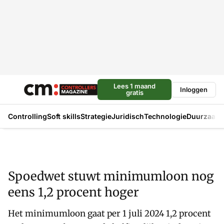
Lees 1 maand
Inloggen
gratis
Controlling
Soft skills
Strategie
Juridisch
Technologie
Duurzaam
Spoedwet stuwt minimumloon nog
eens 1,2 procent hoger
Het minimumloon gaat per 1 juli 2024 1,2 procent