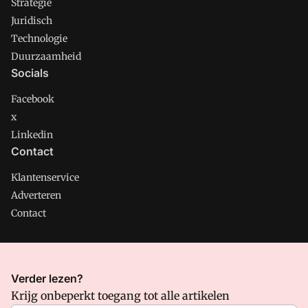
Strategie
Juridisch
Technologie
Duurzaamheid
Socials
Facebook
x
Linkedin
Contact
Klantenservice
Adverteren
Contact
CMweb is onderdeel van VMN media. Lees in
ons manifest
Verder lezen?
waar VMN media voor staat. Op gebruik van deze site zijn de
Krijg onbeperkt toegang tot alle artikelen
volgende regelingen van toepassing:
Algemene Voorwaarden