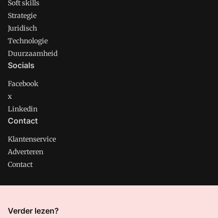
Soft skills
Strategie
Juridisch
Technologie
Duurzaamheid
Socials
Facebook
x
Linkedin
Contact
Klantenservice
Adverteren
Contact
CMweb is onderdeel van VMN media. Lees in
ons manifest
Verder lezen?