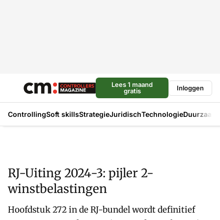
Lees 1 maand
Inloggen
gratis
Controlling
Soft skills
Strategie
Juridisch
Technologie
Duurzaam
RJ-Uiting 2024-3: pijler 2-
winstbelastingen
Hoofdstuk 272 in de RJ-bundel wordt definitief