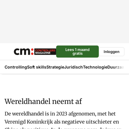
Lees 1 maand
Inloggen
gratis
Controlling
Soft skills
Strategie
Juridisch
Technologie
Duurzaam
Wereldhandel neemt af
De wereldhandel is in 2023 afgenomen, met het
Verenigd Koninkrijk als negatieve uitschieter en