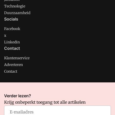
Technologie
Duurzaamheid
Socials
Facebook
x
Linkedin
Contact
Klantenservice
Adverteren
Contact
CMweb is onderdeel van VMN media. Lees in
ons manifest
Verder lezen?
waar VMN media voor staat. Op gebruik van deze site zijn de
Krijg onbeperkt toegang tot alle artikelen
volgende regelingen van toepassing:
Algemene Voorwaarden
en
Privacy en Cookie beleid
|
Privacy instellingen