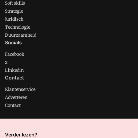
Soft skills
Strategie
Juridisch
Technologie
Duurzaamheid
Socials
Facebook
x
Linkedin
Contact
Klantenservice
Adverteren
Contact
CMweb is onderdeel van VMN media. Lees in
ons manifest
Verder lezen?