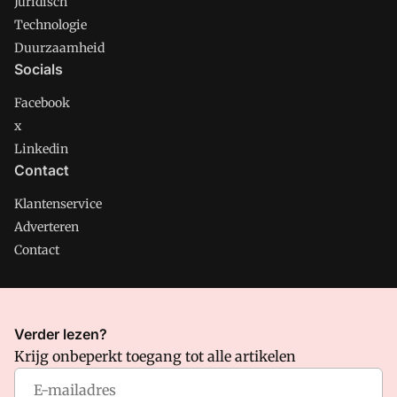
Juridisch
Technologie
Duurzaamheid
Socials
Facebook
x
Linkedin
Contact
Klantenservice
Adverteren
Contact
CMweb is onderdeel van VMN media. Lees in
ons manifest
Verder lezen?
waar VMN media voor staat. Op gebruik van deze site zijn de
Krijg onbeperkt toegang tot alle artikelen
volgende regelingen van toepassing:
Algemene Voorwaarden
en
Privacy en Cookie beleid
|
Privacy instellingen