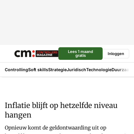
Lees 1 maand
Inloggen
gratis
Controlling
Soft skills
Strategie
Juridisch
Technologie
Duurzaam
Inflatie blijft op hetzelfde niveau
hangen
Opnieuw komt de geldontwaarding uit op