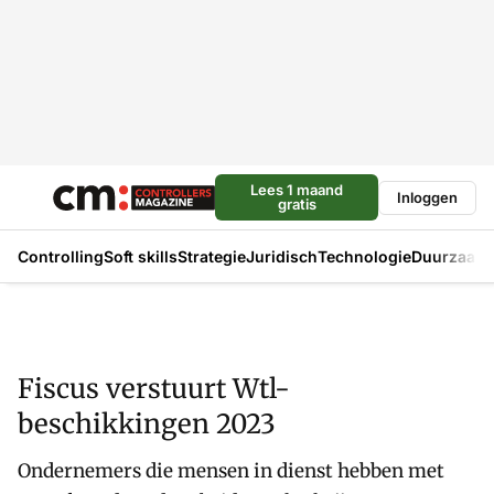
Lees 1 maand
Inloggen
gratis
Controlling
Soft skills
Strategie
Juridisch
Technologie
Duurzaam
Fiscus verstuurt Wtl-
beschikkingen 2023
Ondernemers die mensen in dienst hebben met