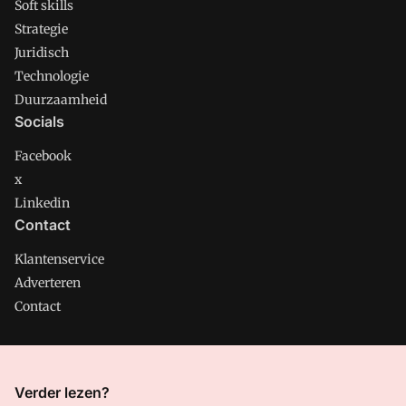
Soft skills
Strategie
Juridisch
Technologie
Duurzaamheid
Socials
Facebook
x
Linkedin
Contact
Klantenservice
Adverteren
Contact
CMweb is onderdeel van VMN media. Lees in
ons manifest
Verder lezen?