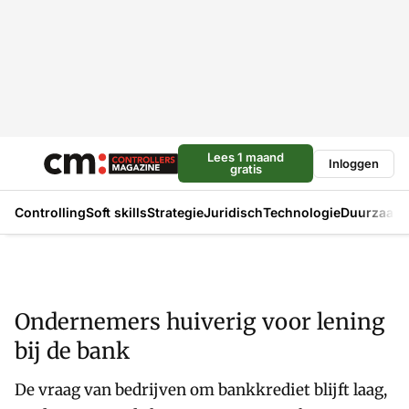
Lees 1 maand
Inloggen
gratis
Controlling
Soft skills
Strategie
Juridisch
Technologie
Duurzaam
Ondernemers huiverig voor lening
bij de bank
De vraag van bedrijven om bankkrediet blijft laag,