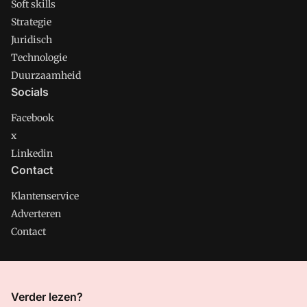
Soft skills
Strategie
Juridisch
Technologie
Duurzaamheid
Socials
Facebook
x
Linkedin
Contact
Klantenservice
Adverteren
Contact
CMweb is onderdeel van VMN media. Lees in
ons manifest
Verder lezen?