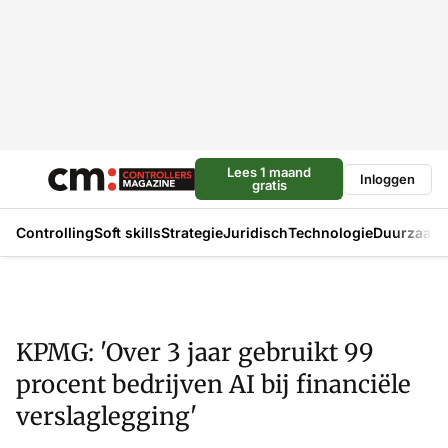
Lees 1 maand
Inloggen
gratis
Controlling
Soft skills
Strategie
Juridisch
Technologie
Duurzaam
KPMG: 'Over 3 jaar gebruikt 99
procent bedrijven AI bij financiële
verslaglegging'