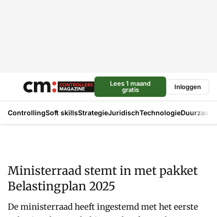
Lees 1 maand
Inloggen
gratis
Controlling
Soft skills
Strategie
Juridisch
Technologie
Duurzaam
Ministerraad stemt in met pakket
Belastingplan 2025
De ministerraad heeft ingestemd met het eerste