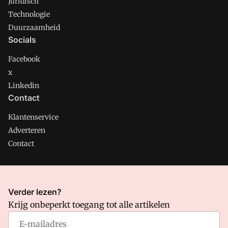
Juridisch
Technologie
Duurzaamheid
Socials
Facebook
x
Linkedin
Contact
Klantenservice
Adverteren
Contact
CMweb is onderdeel van VMN media. Lees in
ons manifest
Verder lezen?
waar VMN media voor staat. Op gebruik van deze site zijn de
Krijg onbeperkt toegang tot alle artikelen
volgende regelingen van toepassing:
Algemene Voorwaarden
en
Privacy en Cookie beleid
|
Privacy instellingen