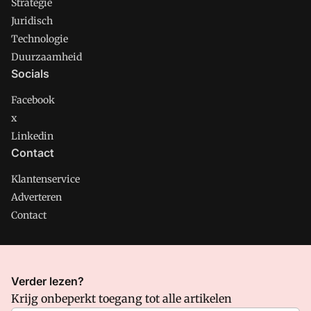
Strategie
Juridisch
Technologie
Duurzaamheid
Socials
Facebook
x
Linkedin
Contact
Klantenservice
Adverteren
Contact
CMweb is onderdeel van VMN media. Lees in
ons manifest
Verder lezen?
waar VMN media voor staat. Op gebruik van deze site zijn de
Krijg onbeperkt toegang tot alle artikelen
volgende regelingen van toepassing:
Algemene Voorwaarden