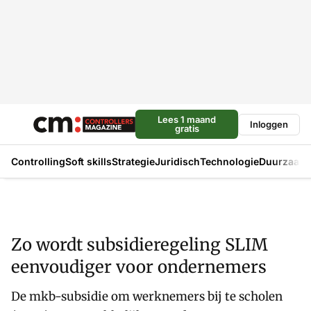
Lees 1 maand
Inloggen
gratis
Controlling
Soft skills
Strategie
Juridisch
Technologie
Duurzaam
Zo wordt subsidieregeling SLIM
eenvoudiger voor ondernemers
De mkb-subsidie om werknemers bij te scholen