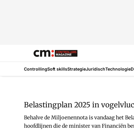
Controlling
Soft skills
Strategie
Juridisch
Technologie
D
Belastingplan 2025 in vogelvlu
Behalve de Miljoenennota is vandaag het Bela
hoofdlijnen die de minister van Financiën b