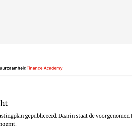
uurzaamheid
Finance Academy
cht
stingplan gepubliceerd. Daarin staat de voorgenomen fis
enoemt.