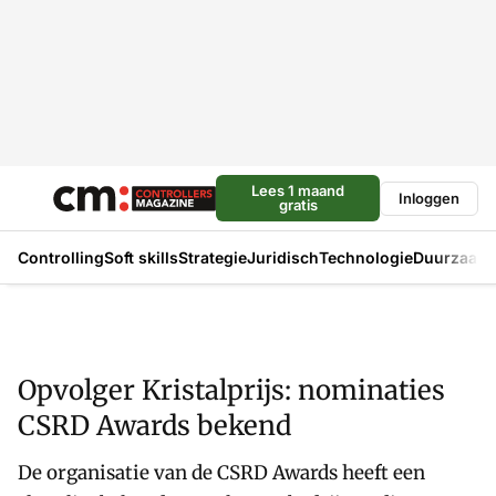
Lees 1 maand
Inloggen
gratis
Controlling
Soft skills
Strategie
Juridisch
Technologie
Duurzaam
Opvolger Kristalprijs: nominaties
CSRD Awards bekend
De organisatie van de CSRD Awards heeft een