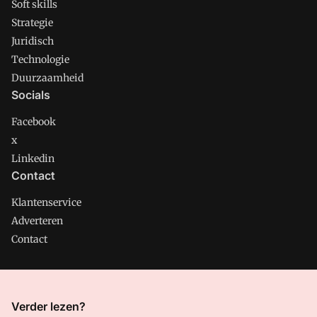
Soft skills
Strategie
Juridisch
Technologie
Duurzaamheid
Socials
Facebook
x
Linkedin
Contact
Klantenservice
Adverteren
Contact
CMweb is onderdeel van VMN media. Lees in
ons manifest
Verder lezen?