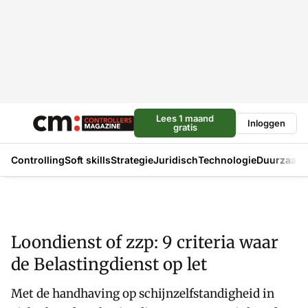
Lees 1 maand
Inloggen
gratis
Controlling
Soft skills
Strategie
Juridisch
Technologie
Duurzaam
Loondienst of zzp: 9 criteria waar
de Belastingdienst op let
Met de handhaving op schijnzelfstandigheid in