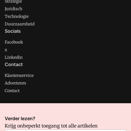
Strategie
Juridisch
Technologie
Duurzaamheid
Socials
Facebook
x
Linkedin
Contact
Klantenservice
Adverteren
Contact
CMweb is onderdeel van VMN media. Lees in
ons manifest
Verder lezen?
waar VMN media voor staat. Op gebruik van deze site zijn de
Krijg onbeperkt toegang tot alle artikelen
volgende regelingen van toepassing:
Algemene Voorwaarden