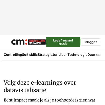
Lees 1 maand
Inloggen
gratis
Controlling
Soft skills
Strategie
Juridisch
Technologie
Duurzaam
Volg deze e-learnings over
datavisualisatie
Echt impact maak je als je toehoorders zien wat