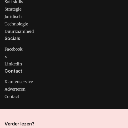
Soft skills
Strategie
Juridisch
Technologie
Duurzaamheid
Socials
Facebook
x
Linkedin
Contact
Klantenservice
Adverteren
Contact
CMweb is onderdeel van VMN media. Lees in
ons manifest
Verder lezen?