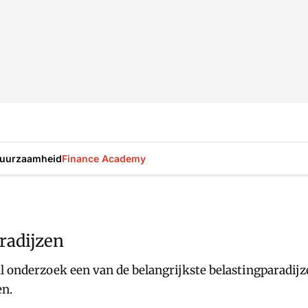
uurzaamheid
Finance Academy
radijzen
l onderzoek een van de belangrijkste belastingparadijze
en.