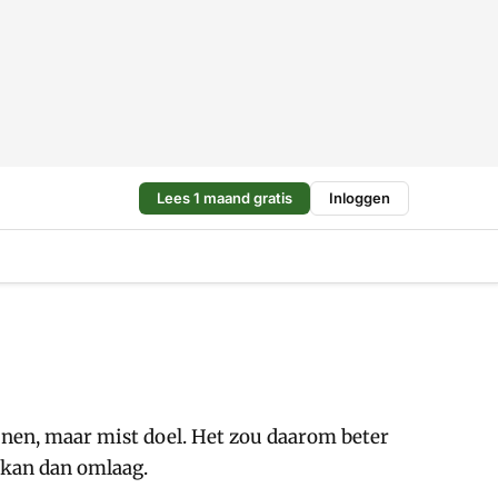
Lees 1 maand gratis
Inloggen
eunen, maar mist doel. Het zou daarom beter
f kan dan omlaag.