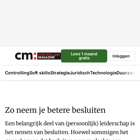
Lees 1 maand
Inloggen
gratis
Controlling
Soft skills
Strategie
Juridisch
Technologie
Duurzaam
Zo neem je betere besluiten
Een belangrijk deel van (persoonlijk) leiderschap is
het nemen van besluiten. Hoewel sommigen het