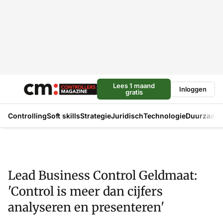
Lees 1 maand
Inloggen
gratis
Controlling
Soft skills
Strategie
Juridisch
Technologie
Duurzaam
Lead Business Control Geldmaat:
'Control is meer dan cijfers
analyseren en presenteren'