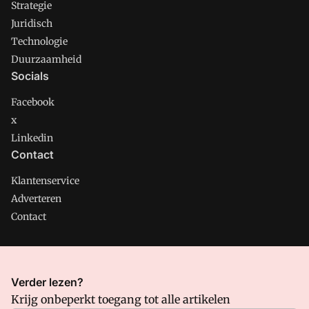
Strategie
Juridisch
Technologie
Duurzaamheid
Socials
Facebook
x
Linkedin
Contact
Klantenservice
Adverteren
Contact
CMweb is onderdeel van VMN media. Lees in
ons manifest
Verder lezen?
waar VMN media voor staat. Op gebruik van deze site zijn de
Krijg onbeperkt toegang tot alle artikelen